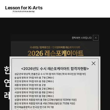
Lesson for K-Arts
Film & Act Academy
한예종 최다 합격 
<2026년도 수시 레슨포케이아트 합격자현황>
성균관대 영상학,연출전공 수시 1차 합격자 15명 (역대 최다인원 1차합격!)
숭실대 영화과 1차합격자 총 7명 (3배수)
연극·영화 입시 전문 No.1 
국민대 영화과 1차합격자 총 5명 (3배수)
세종대 영화과 1차합격자 총 2명
단국대 영화과 1차합격자 총 2명 (3배수)
레슨포케이아트
서경대 영화과 1차합격자 총 6명 (2배수)
상명대 영화과 1차합격자 총 5명 (3배수)
성결대 영화과 최종합격자 총 5명 (23명선발인원 1034명 지원)
용인대 영화과 최종합격자 총 4명 (18명선발인원 753명 지원)
한국예술종합학교 연극원 연기과 1차 1명