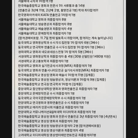
서울예대 극작과 1차합격 1명
한국예술종합학교 영화과 전문사 1차 서류통과 총 14명
(연출전공 3년제 11명, 2년제 2명, 촬영전공 1명) 역대 최다합격!!!
한국영화아카데미 KAFA 연출전공 1차합격 1명
서울예술대학교 영화과 최종합격자 8명
서울예술대학교 방송영상과 최종합격자 8명
서울예술대학교 예술경영과 최종합격자 4명
서울예술대학교 문예창작과 최종합격자 1명
(합격권예비포함. 11.7일 현재 발표즉시 취합이며, 합격자는 계속 늘어납니다)
동국대학교 영화영상학과 수시 두드림전형 1차 합격자 6명 (3배수)
동국대학교 연극학부 연출전공 수시 두드림전형 1차 합격자 1명 (3배수)
경희대학교 영화과 네오르네상스전형 1차 합격자 5명 (3배수)
서경대학교 영화영상학과 최종합격자 총 4명 (30명 선발인원 1480명 지원)
서경대학교 광고홍보학과 최종합격자 1명
한양대학교 영화과 실기전공석사과정(MFA) 최종합격자 1명
동국대학교 영화과 연출시나리오전공 실기석사과정(MFA) 최종합격자 1명
한국예술종합학교 영상원 영화과 예술사 1차합격 11명 (집계중)
한국예술종합학교 영상원 방송영상과, 영상이론과 1차합격 9명 (집계중)
한국예술종합학교 연극원 연극학과 1차합격 (집계중)
중앙대학교 첨단영상대학원 영화과 영화연출전공 최종합격자 1명
중앙대학교 문예창작전공 수시 최종합격자 1명
동국대학교 국어국문문예창작학부 수시 최종합격자 1명
한양대학교 연극영화과 영화연출전공 수시 최종합격자 1명
한양대학교 에리카 인문사회 자율전공 최종합격자 1명
한양대학교 커뮤니케이션&컬쳐대학 미디어학과 최종합격자 1명
한국예술종합학교 영상원 영화과 전문사 연출전공 3년 최종합격자 1명 (4년연속)
한국예술종합학교 영상원 영화과 최종합격자 3명 
한국예술종합학교 영상원 방송영상과 합격자 2명 (합격권예비포함)
한국예술종합학교 영상원 영상이론과 최종합격자 4명 
고려대학교 미디어대학원 영상엔터테인먼트전공 최종합격자1명