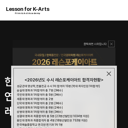
Lesson for K-Arts
Film & Act Academy
한예종 최다 합격 
<2026년도 수시 레슨포케이아트 합격자현황>
성균관대 영상학,연출전공 수시 1차 합격자 15명 (역대 최다인원 1차합격!)
숭실대 영화과 1차합격자 총 7명 (3배수)
연극·영화 입시 전문 No.1 
국민대 영화과 1차합격자 총 5명 (3배수)
세종대 영화과 1차합격자 총 2명
단국대 영화과 1차합격자 총 2명 (3배수)
레슨포케이아트
서경대 영화과 1차합격자 총 6명 (2배수)
상명대 영화과 1차합격자 총 5명 (3배수)
성결대 영화과 최종합격자 총 5명 (23명선발인원 1034명 지원)
용인대 영화과 최종합격자 총 4명 (18명선발인원 753명 지원)
한국예술종합학교 연극원 연기과 1차 1명