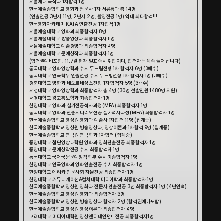
서울예대 극작과 1차합격 1명
한국예술종합학교 영화과 전문사 1차 서류통과 총 14명
(연출전공 3년제 11명, 2년제 2명, 촬영전공 1명) 역대 최다합격!!!
한국영화아카데미 KAFA 연출전공 1차합격 1명
서울예술대학교 영화과 최종합격자 8명
서울예술대학교 방송영상과 최종합격자 8명
서울예술대학교 예술경영과 최종합격자 4명
서울예술대학교 문예창작과 최종합격자 1명
(합격권예비포함. 11.7일 현재 발표즉시 취합이며, 합격자는 계속 늘어납니다)
동국대학교 영화영상학과 수시 두드림전형 1차 합격자 6명 (3배수)
동국대학교 연극학부 연출전공 수시 두드림전형 1차 합격자 1명 (3배수)
경희대학교 영화과 네오르네상스전형 1차 합격자 5명 (3배수)
서경대학교 영화영상학과 최종합격자 총 4명 (30명 선발인원 1480명 지원)
서경대학교 광고홍보학과 최종합격자 1명
한양대학교 영화과 실기전공석사과정(MFA) 최종합격자 1명
동국대학교 영화과 연출시나리오전공 실기석사과정(MFA) 최종합격자 1명
한국예술종합학교 영상원 영화과 예술사 1차합격 11명 (집계중)
한국예술종합학교 영상원 방송영상과, 영상이론과 1차합격 9명 (집계중)
한국예술종합학교 연극원 연극학과 1차합격 (집계중)
중앙대학교 첨단영상대학원 영화과 영화연출전공 최종합격자 1명
중앙대학교 문예창작전공 수시 최종합격자 1명
동국대학교 국어국문문예창작학부 수시 최종합격자 1명
한양대학교 연극영화과 영화연출전공 수시 최종합격자 1명
한양대학교 에리카 인문사회 자율전공 최종합격자 1명
한양대학교 커뮤니케이션&컬쳐대학 미디어학과 최종합격자 1명
한국예술종합학교 영상원 영화과 전문사 연출전공 3년 최종합격자 1명 (4년연속)
한국예술종합학교 영상원 영화과 최종합격자 3명 
한국예술종합학교 영상원 방송영상과 합격자 2명 (합격권예비포함)
한국예술종합학교 영상원 영상이론과 최종합격자 4명 
고려대학교 미디어대학원 영상엔터테인먼트전공 최종합격자1명