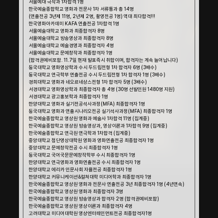
서울예대 극작과 1차합격 1명
한국예술종합학교 영화과 전문사 1차 서류통과 총 14명
(연출전공 3년제 11명, 2년제 2명, 촬영전공 1명) 역대 최다합격!!!
한국영화아카데미 KAFA 연출전공 1차합격 1명
서울예술대학교 영화과 최종합격자 8명
서울예술대학교 방송영상과 최종합격자 8명
서울예술대학교 예술경영과 최종합격자 4명
서울예술대학교 문예창작과 최종합격자 1명
(합격권예비포함. 11.7일 현재 발표즉시 취합이며, 합격자는 계속 늘어납니다)
동국대학교 영화영상학과 수시 두드림전형 1차 합격자 6명 (3배수)
동국대학교 연극학부 연출전공 수시 두드림전형 1차 합격자 1명 (3배수)
경희대학교 영화과 네오르네상스전형 1차 합격자 5명 (3배수)
서경대학교 영화영상학과 최종합격자 총 4명 (30명 선발인원 1480명 지원)
서경대학교 광고홍보학과 최종합격자 1명
한양대학교 영화과 실기전공석사과정(MFA) 최종합격자 1명
동국대학교 영화과 연출시나리오전공 실기석사과정(MFA) 최종합격자 1명
한국예술종합학교 영상원 영화과 예술사 1차합격 11명 (집계중)
한국예술종합학교 영상원 방송영상과, 영상이론과 1차합격 9명 (집계중)
한국예술종합학교 연극원 연극학과 1차합격 (집계중)
중앙대학교 첨단영상대학원 영화과 영화연출전공 최종합격자 1명
중앙대학교 문예창작전공 수시 최종합격자 1명
동국대학교 국어국문문예창작학부 수시 최종합격자 1명
한양대학교 연극영화과 영화연출전공 수시 최종합격자 1명
한양대학교 에리카 인문사회 자율전공 최종합격자 1명
한양대학교 커뮤니케이션&컬쳐대학 미디어학과 최종합격자 1명
한국예술종합학교 영상원 영화과 전문사 연출전공 3년 최종합격자 1명 (4년연속)
한국예술종합학교 영상원 영화과 최종합격자 3명 
한국예술종합학교 영상원 방송영상과 합격자 2명 (합격권예비포함)
한국예술종합학교 영상원 영상이론과 최종합격자 4명 
고려대학교 미디어대학원 영상엔터테인먼트전공 최종합격자1명