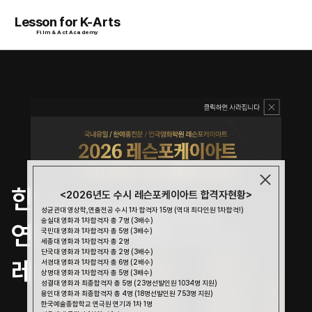
Lesson for K-Arts
Film & Act Academy
한예종 최다 합격 
<2026년도 수시 레슨포케이아트 합격자현황>
성균관대 영상학,연출전공 수시 1차 합격자 15명 (역대 최다인원 1차합격!)
숭실대 영화과 1차합격자 총 7명 (3배수)
연극·영화 입시 전문 No.1 
국민대 영화과 1차합격자 총 5명 (3배수)
세종대 영화과 1차합격자 총 2명
단국대 영화과 1차합격자 총 2명 (3배수)
레슨포케이아트
서경대 영화과 1차합격자 총 6명 (2배수)
상명대 영화과 1차합격자 총 5명 (3배수)
성결대 영화과 최종합격자 총 5명 (23명선발인원 1034명 지원)
용인대 영화과 최종합격자 총 4명 (18명선발인원 753명 지원)
한국예술종합학교 연극원 연기과 1차 1명