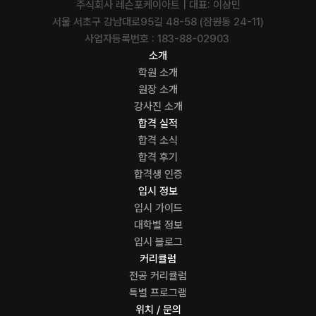
주식회사 레슨포케이아트 | 대표: 이상민
서울 서초구 강남대로95길 48-58 (잠원동 24-11)
사업자등록번호 : 183-88-02903 
소개
학원 소개
원장 소개
강사진 소개
합격 실적
합격 소식
합격 후기
합격생 인증
입시 정보
입시 가이드
대학별 정보
입시 블로그
커리큘럼
전공 커리큘럼
특별 프로그램
위치 / 문의