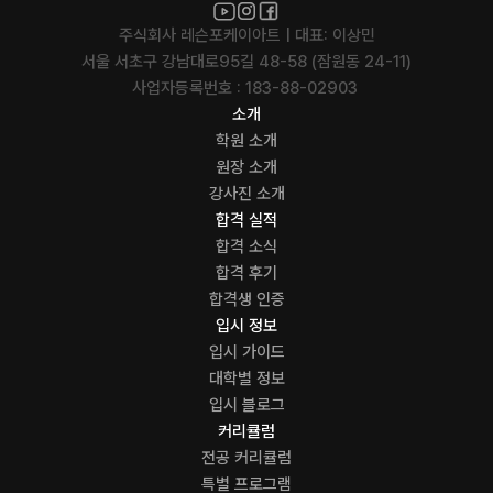
주식회사 레슨포케이아트 | 대표: 이상민
서울 서초구 강남대로95길 48-58 (잠원동 24-11)
사업자등록번호 : 183-88-02903 
소개
학원 소개
원장 소개
강사진 소개
합격 실적
합격 소식
합격 후기
합격생 인증
입시 정보
입시 가이드
대학별 정보
입시 블로그
커리큘럼
전공 커리큘럼
특별 프로그램