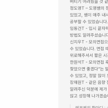
버티기 어려웠을 것 
정도영T – 도영쌤의 
있었고, 쌤이 매주 내
공부할 수 있었습니다.
임동건T - 입시 끝자
방법도 알려주셨습니다
신지우T - 모의면접으
수 있었습니다. 면접 
위로해주셔서 짧은 시
한원석T - 모의면접 후
찾았으면 좋겠다”는 말
수 있었고, 정말 많이
장재원T - 같은 음향
알려주신 덕분에 제가 
않고 성장해 나가겠습
레포케의 한마디
 