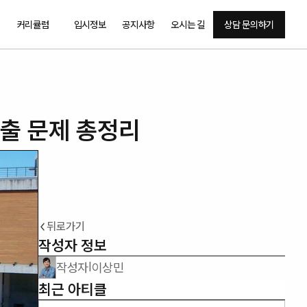
커리큘럼
입시정보
공지사항
오시는 길
상담 문의하기
기출 문제 총정리
뒤로가기
작성자 정보
작성자
이상민
|
최근 아티클