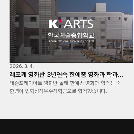
2026. 3. 4.
레포케 영화반 3년연속 한예종 영화과 학과
최우수성적(입학성적우수) 합격 24,25,26!
레슨포케이아트 영화반 올해 한예종 영화과 합격생 중
한명이 입학성적우수장학금으로 합격했습니다.