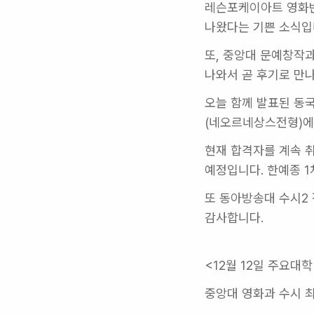
레슨포케이아트 영화반
나왔다는 기쁜 소식입니
또, 중앙대 문예창작
나와서 곧 후기로 만나
오늘 함께 발표된 동국
(네오르네상스전형)에
현재 합격자를 계속 
예정입니다. 한예종 1
또 동아방송대 수시2
감사합니다.
<12월 12일 주요대
중앙대 영화과 수시 