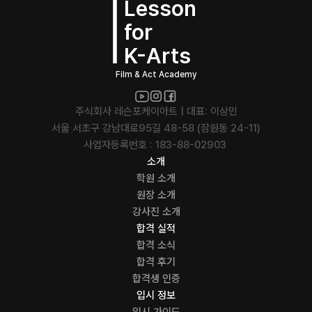
Lesson
for
K-Arts
Film & Act Academy
주식회사 레슨포케이아트 | 대표: 이상민
서울 서초구 강남대로95길 48-58 (잠원동 24-11)
사업자등록번호 : 183-88-02903 
소개
학원 소개
원장 소개
강사진 소개
합격 실적
합격 소식
합격 후기
합격생 인증
입시 정보