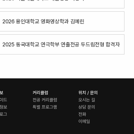
2026 용인대학교 영화영상학과 김예린
2025 동국대학교 연극학부 연출전공 두드림전형 합격자
정보
커리큘럼
위치 / 문의
가이드
전공 커리큘럼
오시는 길
 정보
특별 프로그램
상담 문의
블로그
전화
이메일